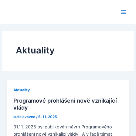
Přeskočit
na
Main
obsah
Men
Aktuality
Aktuality
Programové prohlášení nově vznikající
vlády
ladislavsvec
/
6. 11. 2025
31.11. 2025 byl publikován návrh Programového
prohlášení nově vznikající vlády. A v řadě témat