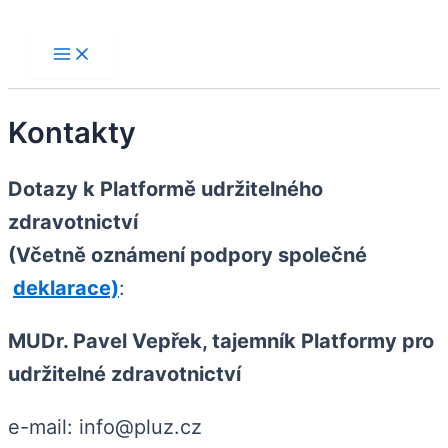
Přeskočit
na
Main
Menu
obsah
Kontakty
Dotazy k Platformě udržitelného
zdravotnictví
(Včetně oznámení podpory společné
deklarace)
:
MUDr. Pavel Vepřek, tajemník Platformy pro
udržitelné zdravotnictví
e-mail: info@pluz.cz