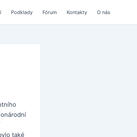
í
Podklady
Fórum
Kontakty
O nás
otního
lonárodní
í
bylo také