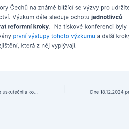
ázory Čechů na známé blížící se výzvy pro udržit
ctví. Výzkum dále sleduje ochotu
jednotlivců
at reformní kroky
. Na tiskové konferenci byly
vány
první výstupy tohoto výzkumu
a další krok
zjištění, která z něj vyplývají.
Dne 14.11.2024 se uskutečnila konference Zdravá populace, aneb co by nemělo chybět ve volebních programech