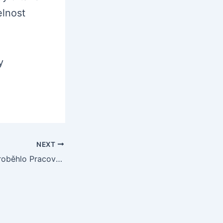
elnost
y
NEXT
Dne 18.12.2024 proběhlo Pracovní setkání signatářů