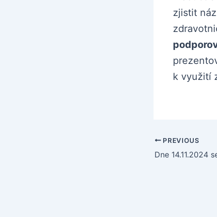
zjistit n
zdravotni
podporov
prezento
k využití 
PREVIOUS