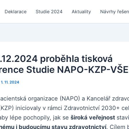
Deklarace
Studie 2024
Aktuality
Návrhy řešen
.12.2024 proběhla tisková
rence Studie NAPO-KZP-VŠE
/
1. 11. 2024
acientská organizace (NAPO) a Kancelář zdrav
 (KZP) iniciovaly v rámci Zdravotnictví 2030+ ce
by lépe pochopily, jak se
široká veřejnost
stav
ému i budoucímu stavu zdravotnictví
. Cílem 