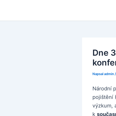
Přeskočit
na
obsah
Dne 3
konfe
Napsal
admin
Národní p
pojištění
výzkum, a
k
současn